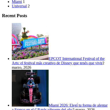
Miami
1
Universal
2
Recent Posts
EPCOT International Festival of the
Arts: el festival más creativo de Disney que tenés que vivir
2
marzo, 2026
Miami 2026: Elegí tu forma de alentar
a Franco en el GP más vibrante del año
2 marzo, 2026