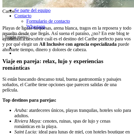
Cotiza tu viaje
Se parte del equipo
Categories
Caribe
Contacto
Formulario de contacto
Whastapp
Playas de aguas turquesas, arena blanca, tragos en la reposera y todo
resuelto desde que llegás. Así suena el paraíso, ¿no? En este blog te
Toggle menu
ayudamos a descubrir cuál es el destino del Caribe perfecto para vos
y por qué elegir un
All Inclusive con agencia especializada
puede
ahorrarte tiempo, dinero y dolores de cabeza.
Viaje en pareja: relax, lujo y experiencias
románticas
Si están buscando descanso total, buena gastronomía y paisajes
soñados, el Caribe tiene opciones que parecen salidas de una
película.
Top destinos para parejas:
Aruba:
atardeceres únicos, playas tranquilas, hoteles solo para
adultos.
Riviera Maya:
cenotes, ruinas, spas de lujo y cenas
románticas en la playa.
Saint Lucia:
ideal para lunas de miel, con hoteles boutique en