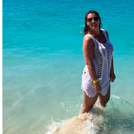
Soña con tu Próximo Viaje! Disney,
Orlando, Cruceros y mucho más!
Destinos Mágicos
Walt Disney World
Parques Disney
Hoteles Disney
Tickets Disney
Universal Orlando
Parques Universal
Hoteles Universal
Tickets Universal
SeaWorld y otros parques de Orlando
California
Otras experiencias USA
Internacionales
Cruceros
Servicios
Sobre Nosotras
Blog